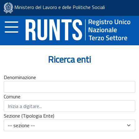
Ministero del Lavoro e delle Politiche Sociali
IT
Ricerca enti
Scopri il RUNTS
News
Denominazione
Normativa
Comune
Manuali
Sezione (Tipologia Ente)
utente
▾