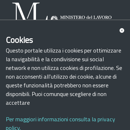
Cookies
Scopri il RUNTS
News
Normativa
Questo portale utilizza i cookies per ottimizzare
Manuali utente
la navigabilità e la condivisione sui social
Manuale Front Office portale RUNTS
network e non utilizza cookies di profilazione. Se
non acconsenti all'utilizzo dei cookie, alcune di
Manuale delega telematica
queste funzionalità potrebbero non essere
FAQ
Accedi al registro
Lista enti
Ricerca enti
disponibili. Puoi comunque scegliere di non
accettare
Seguici su
Per maggiori informazioni consulta la privacy
policy.