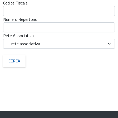
FAQ
Codice Fiscale
Accedi al registro
Numero Repertorio
Lista
Rete Associativa
enti
Ricerca
enti