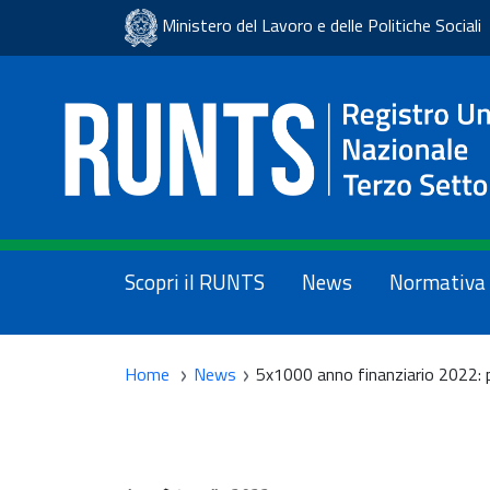
Ministero del Lavoro e delle Politiche Sociali
Scopri il RUNTS
News
Normativa
Scopri il RUNTS
News
Normativa
Manuali
utente
Home
News
5x1000 anno finanziario 2022: p
▾
FAQ
Accedi al registro